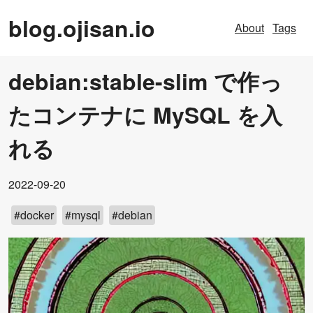
blog.ojisan.io
About
Tags
debian:stable-slim で作っ
たコンテナに MySQL を入
れる
2022-09-20
#
docker
#
mysql
#
debian