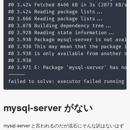
#0 3.424 Fetched 8466 kB in 3s (2873 kB/s)

#0 3.424 Reading package lists...

#0 3.666 Reading package lists...

#0 3.878 Building dependency tree...

#0 3.928 Reading state information...

#0 3.938 Package mysql-server is not avail
#0 3.938 This may mean that the package is
#0 3.938 is only available from another so
#0 3.938

#0 3.971 E: Package 'mysql-server' has no 
------

failed to solve: executor failed running [
mysql-server がない
mysql-server と言われるのだが流石にそんな訳はないはず