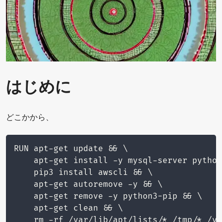
はじめに
どこかから、
RUN apt-get update && \

	apt-get install -y mysql-server python3 python3-pip && \

	pip3 install awscli && \

	apt-get autoremove -y && \

	apt-get remove -y python3-pip && \

	apt-get clean && \

	rm -rf /var/lib/apt/lists/* /tmp/* /v