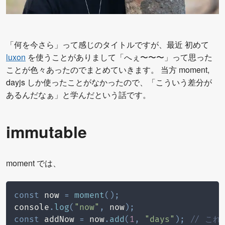
「何を今さら」って感じのタイトルですが、最近 初めて
luxon
を使うことがありまして「へぇ〜〜〜」って思った
ことが色々あったのでまとめていきます。 当方 moment,
dayjs しか使ったことがなかったので、「こういう差分が
あるんだなぁ」と学んだという話です。
immutable
moment では、
const
 now 
=
moment
(
)
;
console
.
log
(
"now"
,
 now
)
;
const
 addNow 
=
 now
.
add
(
1
,
"days"
)
;
// こ