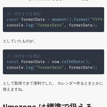
// 日付までを表記
const
 formatDate 
=
moment
(
)
.
format
(
"YYYY-M
console
.
log
(
"formatDate"
,
 formatDate
)
;
としていたものが、
// 日付までを表記
const
 formatDate 
=
 now
.
toISODate
(
)
;
console
.
log
(
"formatDate"
,
 formatDate
)
;
として取得できて便利でした。 カレンダー作るときとかに
使えますね。
timezone は標準で扱える