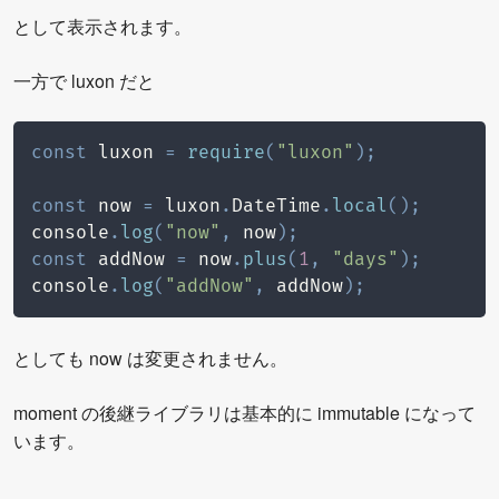
として表示されます。
一方で luxon だと
const
 luxon 
=
require
(
"luxon"
)
;
const
 now 
=
 luxon
.
DateTime
.
local
(
)
;
console
.
log
(
"now"
,
 now
)
;
const
 addNow 
=
 now
.
plus
(
1
,
"days"
)
;
console
.
log
(
"addNow"
,
 addNow
)
;
としても now は変更されません。
moment の後継ライブラリは基本的に immutable になって
います。