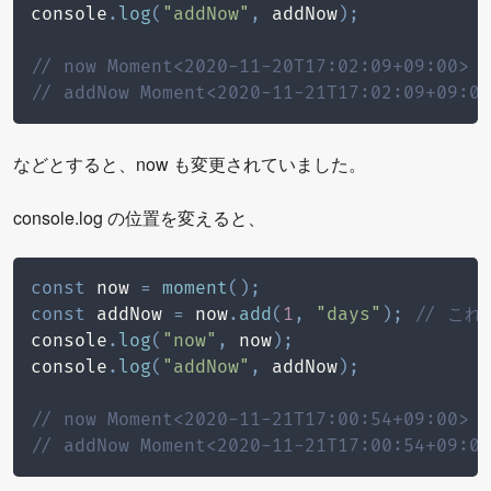
console
.
log
(
"addNow"
,
 addNow
)
;
// now Moment<2020-11-20T17:02:09+09:00>
// addNow Moment<2020-11-21T17:02:09+09:00
などとすると、now も変更されていました。
console.log の位置を変えると、
const
 now 
=
moment
(
)
;
const
 addNow 
=
 now
.
add
(
1
,
"days"
)
;
// こ
console
.
log
(
"now"
,
 now
)
;
console
.
log
(
"addNow"
,
 addNow
)
;
// now Moment<2020-11-21T17:00:54+09:00>
// addNow Moment<2020-11-21T17:00:54+09:00