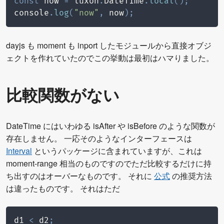
const
 now 
=
 luxon
.
DateTime
.
local
(
)
;
console
.
log
(
"now"
,
 now
)
;
dayjs も moment も inport したモジュールから直接オブジ
ェクトを作れていたのでこの挙動は最初はハマりました。
比較関数がない
DateTime にはいわゆる isAfter や isBefore のような関数が
存在しません。 一応そのようなインターフェースは
Interval
というパッケージに含まれていますが、これは
moment-range 相当のものですのでただ比較するだけに持
ち出すのはオーバーなものです。 それに
公式
の推奨方法
は違ったものです。 それはただ
d1 
<
 d2
;