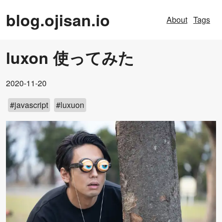
blog.ojisan.io
About
Tags
luxon 使ってみた
2020-11-20
#
javascript
#
luxuon