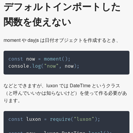
デフォルトインポートした
関数を使えない
moment や dayjs は日付オブジェクトを作成するとき、
const
 now 
=
moment
(
)
;
console
.
log
(
"now"
,
 now
)
;
などとできますが、luxon では DateTime というクラス
（と呼んでいいかは知らないけど）を使って作る必要があ
ります。
const
 luxon 
=
require
(
"luxon"
)
;