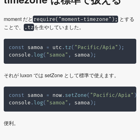
moment だと
とする
require("moment-timezone");
ことで、
を生やしていました。
.tz
const
 samoa 
=
 utc
.
tz
(
"Pacific/Apia"
)
;
console
.
log
(
"samoa"
,
 samoa
)
;
それが luxon では setZone として標準で使えます。
const
 samoa 
=
 now
.
setZone
(
"Pacific/Apia"
)
;
console
.
log
(
"samoa"
,
 samoa
)
;
便利。