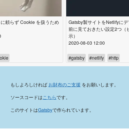
頼らず Cookie を扱うため
Gatsby製サイトをNetlify
前に見ておきたい設定2つ（
0
示）
2020-08-03 12:00
okie
#
gatsby
#
netlify
#
http
もしよろしければ
お財布のご支援
をお願いします。
ソースコードは
こちら
です。
このサイトは
Gatsby
で作られています。